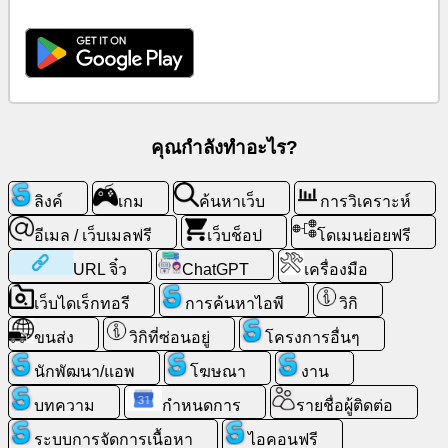
ค้นหา
เว็บ
อีเมล
/
คุณกำลังทำอะไร?
เว็บ
เมล
ลิงค์
เกม
ค้นหาเว็บ
การวิเคราะห์
ฟรี
อีเมล / เว็บเมลฟรี
เว็บช็อป
โดเมนย่อยฟรี
การ
URL จิ๋ว
ChatGPT
เครื่องมือ
วิเคราะห์
เว็บไดเร็กทอรี
การค้นหาไอพี
วิกิ
เว็บ
ขนส่ง
วิกิที่ซ่อนอยู่
โครงการอื่นๆ
ช็อป
นักพัฒนา/แอพ
โฆษณา
งาน
นัก
บทความ
กำหนดการ
รายชื่อผู้ติดต่อ
พัฒนา/
ระบบการจัดการเนื้อหา
ไอคอนฟรี
แอพ