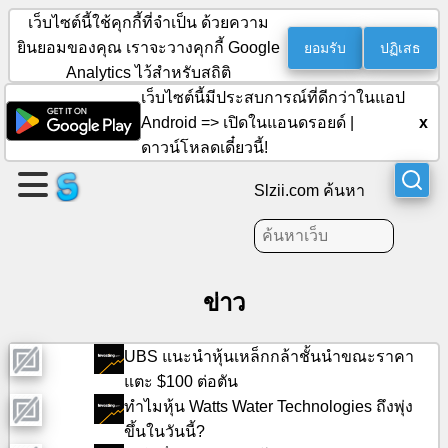
เว็บไซต์นี้ใช้คุกกี้ที่จำเป็น ด้วยความ
ยอมรับ
ปฏิเสธ
ยินยอมของคุณ เราจะวางคุกกี้ Google
Analytics ไว้สำหรับสถิติ
สร้าง
เว็บไซต์นี้มีประสบการณ์ที่ดีกว่าในแอป
เพจ
x
Android =>
เปิดในแอนดรอยด์
|
ดาวน์โหลดเดี๋ยวนี้!
สร้าง
Slzii.com ค้นหา
กลุ่ม
บทความ
ข่าว
กำหนดการ
UBS แนะนําหุ้นเหล็กกล้าชั้นนําขณะราคา
แตะ $100 ต่อตัน
ความ
ทําไมหุ้น Watts Water Technologies ถึงพุ่ง
บันเทิง
ขึ้นในวันนี้?