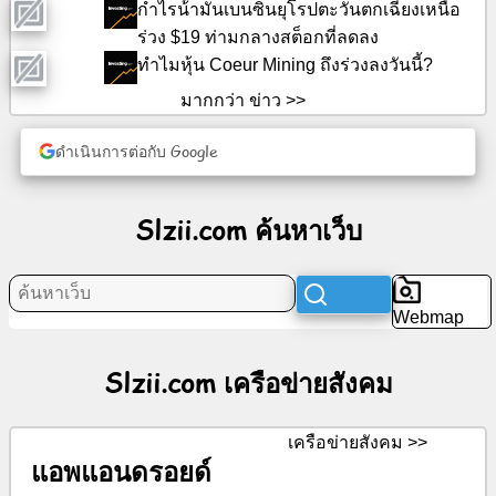
กําไรน้ํามันเบนซินยุโรปตะวันตกเฉียงเหนือ
เครือ
ข่าย
ร่วง $19 ท่ามกลางสต็อกที่ลดลง
สังคม
ทําไมหุ้น Coeur Mining ถึงร่วงลงวันนี้?
มากกว่า ข่าว >>
ข่าว
ดำเนินการต่อกับ Google
ไอคอน
ฟรี
Slzii.com ค้นหาเว็บ
ChatGPT
วิกิ
Webmap
ราย
Slzii.com เครือข่ายสังคม
ชื่อ
ผู้
ติดต่อ
เครือข่ายสังคม >>
แอพแอนดรอยด์
เกม