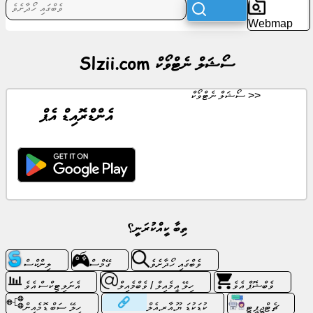
ހަބަރުތައް
Webmap
ހިލޭ
Slzii.com ސޯޝަލް ނެޓްވޯކް
އައިކޮންތަކެވެ
ސޯޝަލް ނެޓްވޯކް >>
ޗެޓްޖީޕީޓީ
އެންޑްރޮއިޑް އެޕް
ވިކީ
އެވެ
ކޮންޓެކްޓްސް
ތިބާ ކީއްކުރަނީ؟
ގޭމްސް
ވެބްގައި ހޯދާށެވެ
ގޭމްސް
ލިންކްސް
ވެބްގައި
ހޯދާށެވެ
ވެބްޝޮޕް އެވެ
ހިލޭ އީމެއިލް / ވެބްމެއިލް
އެނަލިޓިކްސް އެވެ
ޗެޓްޖީޕީޓީ
ކުޑަކުޑަ ޔޫ.އާރ.އެލް
ހިލޭ ސަބް ޑޮމެއިން