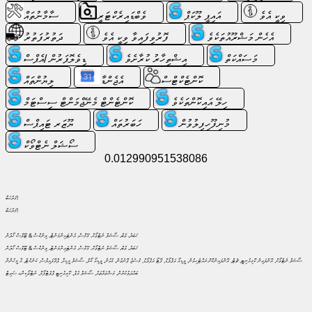
ހިލޭ
ވިކީ އެވެ
އައިޕީ ލޫކަޕް
ވެބްޑައިރެކްޓަރީ
ސާމާނުތައް
އީމެއިލް
/
އެހެން މަޝްރޫއުތަކެވެ
ފޮރުވިފައިވާ ވިކީ އެވެ
ދަތުރުފަތުރު
ވެބްމެއިލް
މަސައްކަތް
އިޝްތިހާރު ކުރާށެވެ
ޑިވެލޮޕަރުން /އެޕްސް
ކޮންޓެކްޓްސް
އެޖެންޑާ
ލިޔުންތައް
އެނަލިޓިކްސް
އެވެ
ހިލޭ އައިކޮންތަކެވެ
ކޮންޓެންޓް މެނޭޖްމަންޓް ސިސްޓަމް
މުނިފޫހިފިލުވުން
ހަބަރުތައް
ޔޫޒަރ ޓައިޕްސް
ވެބްޝޮޕް
ސޯޝަލް ނެޓްވޯކް
އެވެ
0.012990951538086
ޑިވެލޮޕަރުން
/
މަރުޙަބާ!
އެޕްސް
މަރުޙަބާ!
ޚަބަރު، ވެބް، ސޯޝަލް ނެޓްވޯކް، ގޭމްސް، އެންޓައިންމަންޓް، ލިންކްސް & ޓޫލްސް ހޯދުން
ސާމާނުތައް
ޚަބަރު، ވެބް، ސޯޝަލް ނެޓްވޯކް، ގޭމްސް، އެންޓައިންމަންޓް، ލިންކްސް & ޓޫލްސް ހޯދުން
ސޯޝަލް ނެޓްވޯކް, އޮންލައިން ކޮމިއުނިޓީ, ޗެޓް, އޮންލައިންކޮށް ރައްޓެހިވުން, ވީޑިއޯ އަޕްލޯޑް, ފޮޓޯ އަޕްލޯޑް, މެސެޖު ފޮނުވުން, ގުޅުން, ވީޑިއޯ ކޯލް, ސޯޝަލް މީޑިއާ, ޕްރޮފައިލްސް, ކަނެކްޓް, އާ މީހުންނާ
ބައްދަލުކުރުން, މަޝްވަރާތައް, ސޯޝަލް އެޕް, ކޮމިއުނިޓީ ޕްލެޓްފޯމް, ނެޓްވޯކިންގ ސައިޓް
މަސައްކަތް