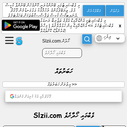
މި ވެބްސައިޓުގައި ބޭނުންކުރަނީ ކޮންމެހެން ބޭނުންވާ ކުކީސް
ދަށްވުން
ޤަބޫލުކުރުން
އެވެ. ތިޔަބޭފުޅުންގެ ރުހުމާއެކު އަޅުގަނޑުމެން ގޫގުލް
އެނަލިޓިކްސް ކުކީސް ތަފާސްހިސާބުތަކަށް ބަހައްޓަމެވެ.
މި ވެބްސައިޓަކީ އެންޑްރޮއިޑް އެޕްގެ ތަޖުރިބާ ރަނގަޅު
ޕޭޖެއް
x
ވެބްސައިޓެކެވެ =>
އެންޑްރޮއިޑް އިން ހުޅުވާލާށެވެ
|
މިހާރު
އުފެއްދުން
ޑައުންލޯޑް ކޮށްލައްވާ!
ދިވެހި
Slzii.com ހޯދުން
ގްރޫޕް
އުފެއްދުން
ހަބަރުތައް
ލިޔުންތައް
އިތުރަށް ހަބަރުތައް >>
އެޖެންޑާ
ގޫގުލް އާއި އެކު ކުރިއަށް ގެންދަވާ
މުނިފޫހިފިލުވުން
Slzii.com ވެބްގައި ހޯދާށެވެ
ސޯޝަލް
ނެޓްވޯކް