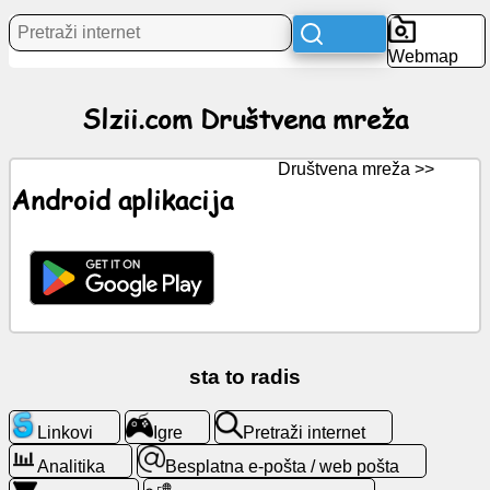
Webmap
Vijesti
Slzii.com Društvena mreža
Besplatne
ikone
Društvena mreža >>
ChatGPT
Android aplikacija
Wiki
Kontakti
Igre
sta to radis
Pretraži
Linkovi
Igre
Pretraži internet
internet
Analitika
Besplatna e-pošta / web pošta