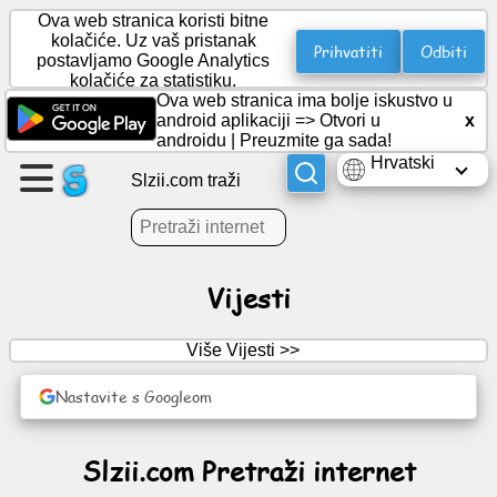
Ova web stranica koristi bitne
kolačiće. Uz vaš pristanak
Prihvatiti
Odbiti
postavljamo Google Analytics
kolačiće za statistiku.
Napravite
Ova web stranica ima bolje iskustvo u
stranicu
android aplikaciji =>
Otvori u
x
androidu
|
Preuzmite ga sada!
Hrvatski
Stvori
Slzii.com traži
grupu
Članci
Vijesti
Dnevni
Više Vijesti >>
red
Nastavite s Googleom
Zabava
Slzii.com Pretraži internet
Društvena
mreža