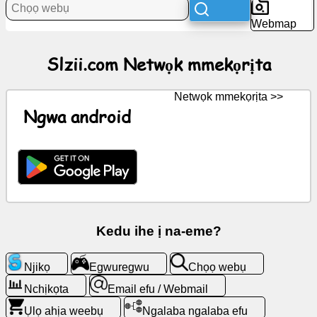
Akụkọ
Webmap
Akara
Slzii.com Netwọk mmekọrịta
ngosi
efu
Netwọk mmekọrịta >>
Ngwa android
Kpaa
GPT
Wiki
Ndi
ana-
Kedu ihe ị na-eme?
akpo
Njikọ
Egwuregwu
Chọọ webụ
Egwuregwu
Nchịkọta
Email efu / Webmail
Ụlọ ahịa weebụ
Ngalaba ngalaba efu
Chọọ