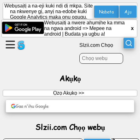
Webụsaịtị a na-eji kuki ndị dị mkpa. Site
Nabata
Ajụ
na nkwenye gị, anyị na-edobe kuki
Google Analytics maka ọnụ ọgụgụ.
Webụsaịtị a nwere ahụmịhe ka mma
Mepụta
na ngwa android =>
Mepee na
x
ibe
android
|
Budata ya ugbu a!
Slzii.com Chọọ
Mepụta
otu
Akụkọ
Akụkọ
Ọzọ Akụkọ >>
Agenda
Gaa n'ihu Google
Ntụrụndụ
Slzii.com Chọọ webụ
Netwọk
mmekọrịta