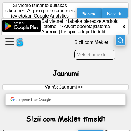
Šī vietne izmanto būtiskas
sīkdatnes. Ar jūsu piekrišanu mēs
Pieņemt
Noraidīt
ievietojam Google Analytics
sīkfailus statistikai.
Šai vietnei ir labāka pieredze Android
Izveidojiet
lietotnē =>
Atvērt operētājsistēmā
x
lapu
Android
|
Lejupielādējiet to tūlīt!
Slzii.com Meklēt
Izveidot
grupu
Jaunumi
Raksti
Vairāk Jaunumi >>
Darba
kārtība
Turpiniet ar Google
Izklaide
Slzii.com Meklēt tīmeklī
Sociālais
tīkls