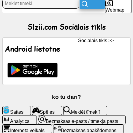
Webmap
Jaunumi
Slzii.com Sociālais tīkls
Bezmaksas
ikonas
Sociālais tīkls >>
Android lietotne
ChatGPT
Wiki
Kontakti
ko tu dari?
Spēles
Saites
Spēles
Meklēt tīmeklī
Meklēt
tīmeklī
Analytics
Bezmaksas e-pasts / tīmekļa pasts
Interneta veikals
Bezmaksas apakšdomēns