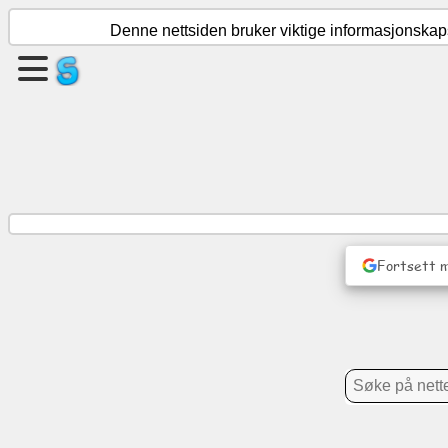
Denne nettsiden bruker viktige informasjonskapsl
Opprett
en
side
Opprett
gruppe
Fortsett 
Artikler
Dagsorden
Underholdning
Sosialt
nettverk