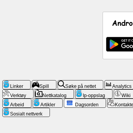
Nyheter
Andro
Gratis
ikoner
ChatGPT
Wiki
Kontakter
Linker
Spill
Søke på nettet
Analytics
Verktøy
Nettkatalog
Ip-oppslag
Wiki
Spill
Arbeid
Artikler
Dagsorden
Kontakte
Søke
Sosialt nettverk
på
nettet