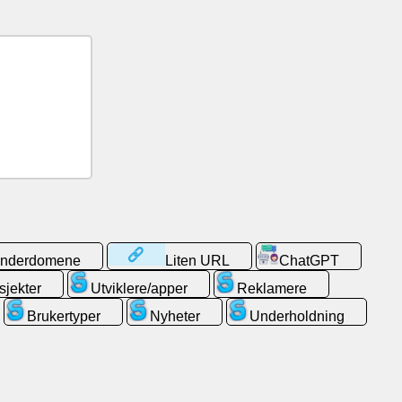
 underdomene
Liten URL
ChatGPT
sjekter
Utviklere/apper
Reklamere
Brukertyper
Nyheter
Underholdning