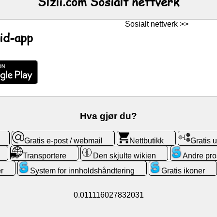
Slzii.com Sosialt nettverk
Sosialt nettverk >>
id-app
Hva gjør du?
Gratis e-post / webmail
Nettbutikk
Gratis
Transportere
Den skjulte wikien
Andre pro
r
System for innholdshåndtering
Gratis ikoner
0.011116027832031