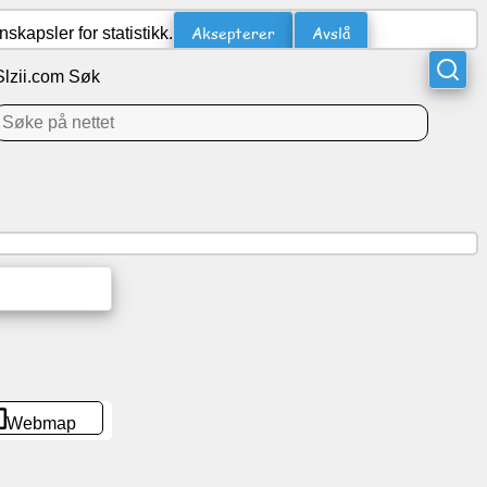
Aksepterer
Avslå
kapsler for statistikk.
Slzii.com Søk
Webmap