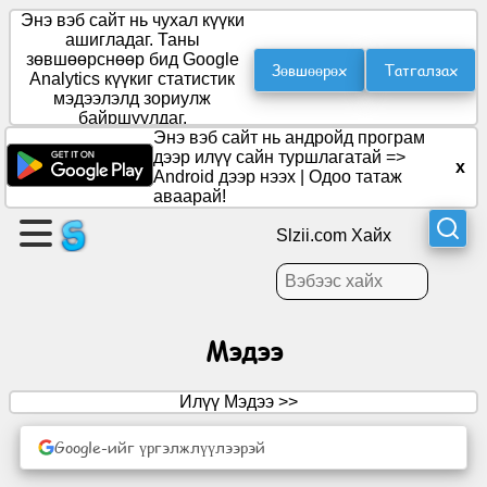
Энэ вэб сайт нь чухал күүки
ашигладаг. Таны
зөвшөөрснөөр бид Google
Зөвшөөрөх
Татгалзах
Analytics күүкиг статистик
Хуудас
мэдээлэлд зориулж
үүсгэх
байршуулдаг.
Энэ вэб сайт нь андройд програм
дээр илүү сайн туршлагатай =>
x
Бүлэг
Android дээр нээх
|
Одоо татаж
үүсгэх
аваарай!
Slzii.com Хайх
Нийтлэл
Хэлэлцэх
Мэдээ
асуудал
Илүү Мэдээ >>
Үзвэр
үйлчилгээ
Google-ийг үргэлжлүүлээрэй
Олон