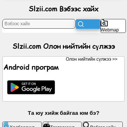
нийтийн
Slzii.com Вэбээс хайх
сүлжээ
Мэдээ
Webmap
Үнэгүй
Slzii.com Олон нийтийн сүлжээ
дүрсүүд
Олон нийтийн сүлжээ >>
ChatGPT
Android програм
Вики
Харилцагчид
Тоглоомууд
Та юу хийж байгаа юм бэ?
Вэбээс
хайх