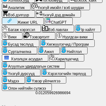
Холбоосууд
Тоглоомууд
Вэбээс хайх
Аналитик
Үнэгүй имэйл / вэб шуудан
Үнэгүй
Вэб дэлгүүр
Үнэгүй дэд домайн
имэйл
/
Жижиг URL
ChatGPT
вэб
Багаж хэрэгсэл
Вэб лавлах
Ip хайлт
шуудан
Вики
Тээвэрлэлт
Нуугдсан вики
Аналитик
Бусад төслүүд
Хөгжүүлэгчид / Програм
Сурталчилна
Ажил
Нийтлэл
Вэб
Хэлэлцэх асуудал
Харилцагчид
дэлгүүр
Агуулгын удирдлагын систем
Хөгжүүлэгчид
Үнэгүй дүрсүүд
Хэрэглэгчийн төрлүүд
/
Мэдээ
Үзвэр үйлчилгээ
Програм
Олон нийтийн сүлжээ
0.012059926986694
Багаж
хэрэгсэл