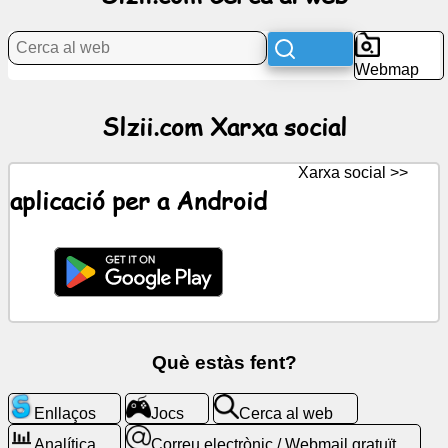
Notícies
Webmap
Icones
Slzii.com Xarxa social
gratuïtes
Xarxa social >>
ChatGPT
aplicació per a Android
Viqui
Contactes
Jocs
Què estàs fent?
Cerca
al
Enllaços
Jocs
Cerca al web
web
Analítica
Correu electrònic / Webmail gratuït