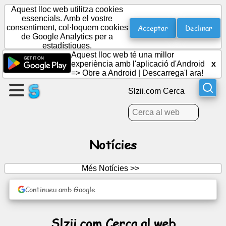
Aquest lloc web utilitza cookies
essencials. Amb el vostre
Acceptar
Declinar
consentiment, col·loquem cookies
de Google Analytics per a
Crea
estadístiques.
una
Aquest lloc web té una millor
pàgina
experiència amb l'aplicació d'Android
x
=>
Obre a Android
|
Descarrega'l ara!
Crear
Slzii.com Cerca
grup
Articles
Notícies
Agenda
Més Notícies >>
Continueu amb Google
Entreteniment
Xarxa
Slzii.com Cerca al web
social